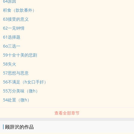
64原因
积食（歆歆番外）
63接受的意义
62一见钟情
61选择题
6o三选一
59十全十美的悲剧
58失火
57思想与恶意
56不满足（h女口手奸）
55万分美味（微h）
54处置（微h）
查看全部章节
顾辞沢的作品