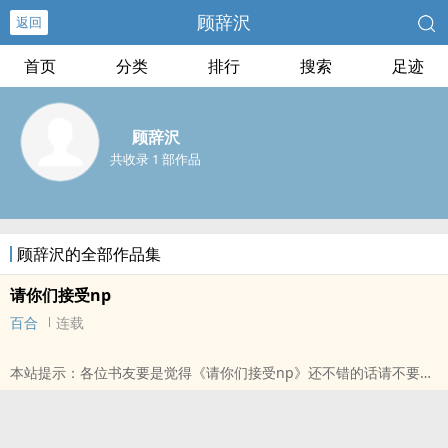
顾辞沢
返回
首页
分类
排行
搜索
足迹
顾辞沢
共收录 1 部作品
顾辞沢的全部作品集
请你们接受np
百合
连载
本站提示：各位书友要是觉得《请你们接受np》还不错的话请不要忘
记向您QQ群和微博里的朋友推荐哦！