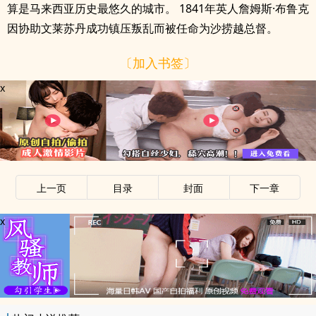
算是马来西亚历史最悠久的城市。 1841年英人詹姆斯·布鲁克
因协助文莱苏丹成功镇压叛乱而被任命为沙捞越总督。
〔加入书签〕
x
上一页
目录
封面
下一章
x