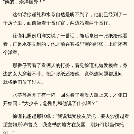
“妈的，崇洋媚外！”
这句话徐谨礼和水苓自然是听不到了，他们已经到了一
个房子里，面前坐着个番仔官，两边站着两个番仔。
徐谨礼照例用洋文说了一番话，随后拿出一张纸给他看
看，正是水苓见到的，他之前在客栈里写的那张，上面还有
个洋章。
那番仔官看了看俩人的打扮，看见徐谨礼短发模样，身
边的女人穿着不菲。把那张纸还给他，竟然连问题都没问，
就将他们放了过去。
水苓等离开了有一阵，回头看了看没人跟上来，才张口
开始问：“大少爷，您刚刚和他说了什么啊？”
徐谨礼想起那张纸：“我说我受校友所托，要去沙捞越看
望詹姆斯·布鲁克，我念书的地方在英国，刚好可以当作托
词。”