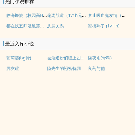
热门小说推荐
静海旖旎（校园高H）
偏离航道（1v1h兄妹骨科bg）
禁止吸血鬼发情（姐狗高H 1v1）
都在找五师姐散落的法宝
从属关系
蜜桃熟了 (1v1 h)
最近入库小说
被淫追粉们缠上团播女主播(露出NPH)
葡萄藤(bg骨)
隔夜雨(骨科)
唇友谊
陸先生的祕密特調
良药与他