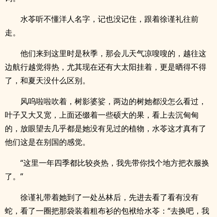
水苓听不懂洋人名字，记也没记住，跟着徐谨礼往前
走。
他们来到这里时是秋季，那会儿天气凉嗖嗖的，越往这
边航行越觉得热，尤其现在还有大太阳挂着，更是晒得不得
了，和夏天没什么区别。
风呜啦啦吹着，树影婆娑，两边的树她都没怎么看过，
叶子又大又宽，上面还缀着一些硕大的果，看上去沉甸甸
的，放眼望去几乎都是她没有见过的植物，水苓这才真有了
他们这是在别国的感觉。
“这里一年四季都比较炎热，我先带你找个地方把衣服换
了。”
徐谨礼带着她到了一处丛林后，先进去看了看有没有
蛇，看了一圈把那袋装着粗布衫的包袱给水苓：“去换吧，我