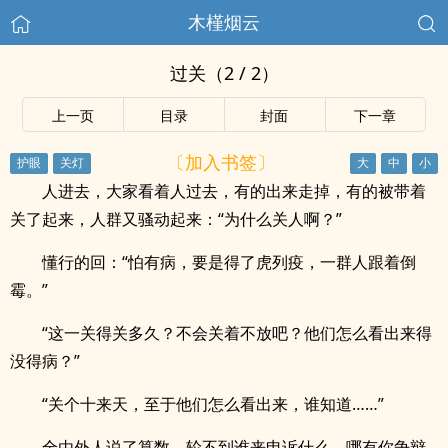
木槿烟云
过关（2 / 2）
上一页
目录
封面
下一章
〔加入书签〕
人进去，大家看着人过去，有的出来走掉，有的被带着
关了起来，人群又骚动起来：“为什么关人啊？”
懂行的回：“怕有病，要是得了虎列疫，一群人跟着倒
霉。”
“这一关得关多久？不会关着不放吧？他们怎么看出来得
没得病？”
“关个十来天，至于他们怎么看出来，谁知道……”
全由外人说了算数，轮不到谁来申诉什么，哪有你争辩