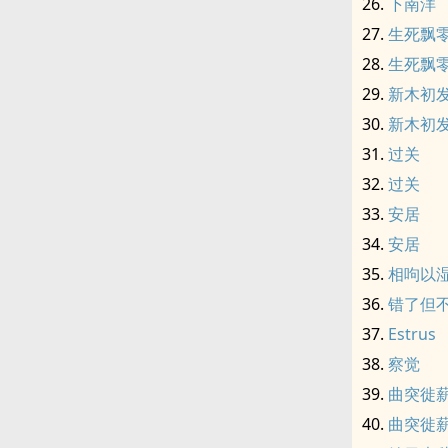
下南洋
生死飘
生死飘
新木初
新木初
过关
过关
安居
安居
相呴以
错了但
Estrus
察觉
曲突徙
曲突徙