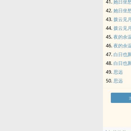
她日坐
她日坐
拨云见
拨云见
夜的余
夜的余
白日也
白日也
思远
思远