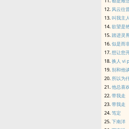
都是难
风云往
叫我主
欲望是
踏进灵
似是而
想让您
换人 vi p
别和他
所以为
他总喜
带我走
带我走
笃定
下南洋