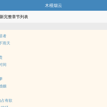
木槿烟云
新完整章节列表
居者
下雨天
贵
时间
夢
婚姻
的占有欲