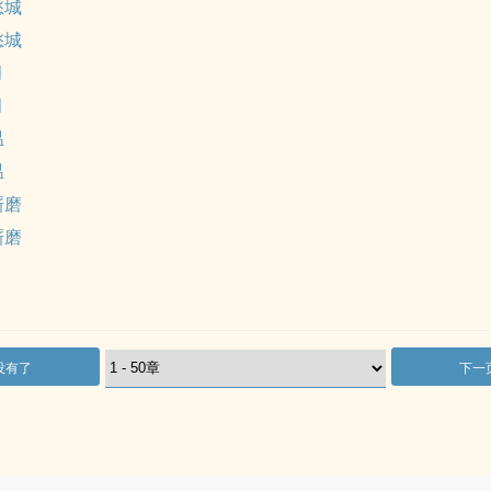
愁城
愁城
月
月
温
温
厮磨
厮磨
没有了
下一