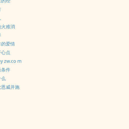
念的经
昔
人
艳火难消
界
非的爱情
开心点
y zw.co m
谈条件
什么
欢恩威并施