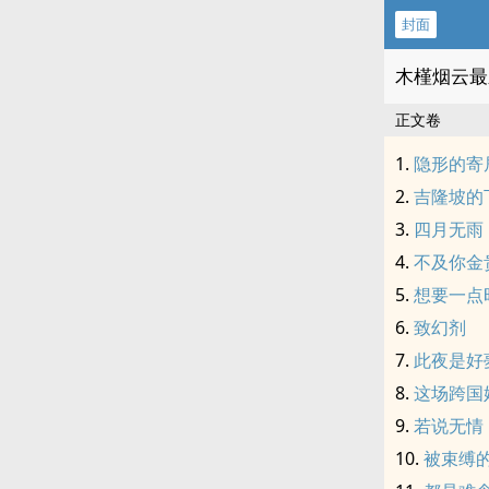
封面
木槿烟云最
正文卷
隐形的寄
吉隆坡的
四月无雨
不及你金
想要一点
致幻剂
此夜是好
这场跨国
若说无情
被束缚