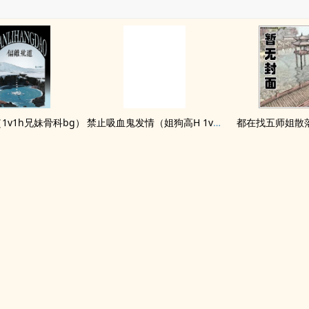
1v1h兄妹骨科bg）
禁止吸血鬼发情（姐狗高H 1v1）
都在找五师姐散