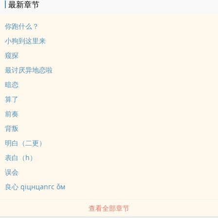
最新章节
你跑什么？
小狗到这里来
窥探
最讨厌异地恋啦
暗恋
算了
前奏
背叛
明白（二更）
表白（h）
误会
良心 qiцнцanгc ǒм
查看全部章节