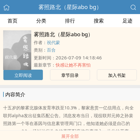
雾照路北（星际abo bg）
首页
分类
排行
搜索
足迹
雾照路北（星际abo bg）
作者：
祝代蒙
类别：
百合
2026-07-09 14:18:46
更新时间：
最新章节：
快感让她不再害怕
立即阅读
章节目录
加入书架
内容简介
十五岁的黎雾北腺体发育率跌至10.3%，黎家悬赏一亿信用点，向全
联邦alpha发出征集匹配公告。消息发布当日，现役联邦元帅之孙裴
照路第一个等在基因与信息素管理局门口，他知道她必须是自己的
omega。? ? 一场以治病为名的高匹配度信息素侵入，从此拉开序
展开全部
幕。? ? 军区大院太子爷alpha X 医药世家继承人omega? ? 私设如