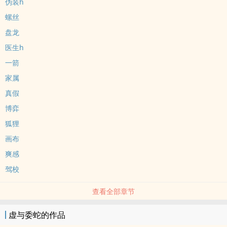
伪装h
螺丝
盘龙
医生h
一箭
家属
真假
博弈
狐狸
画布
爽感
驾校
查看全部章节
虚与委蛇的作品