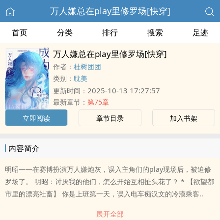
万人嫌总在play里修罗场[快穿]
首页
分类
排行
搜索
足迹
万人嫌总在play里修罗场[快穿]
作者：
桂树团团
类别：
耽美
2025-10-13 17:27:57
更新时间：
最新章节：
第75章
立即阅读
章节目录
加入书架
内容简介
明昭——在赛博扮演万人嫌炮灰，误入主角们的play现场后，被迫修
罗场了。 明昭：讨厌我的他们，怎么开始互相扯头花了？ * 【欲望都
市里的漂亮社畜】 你是上班第一天，误入电车痴汉文的冷漠乘客..
展开全部