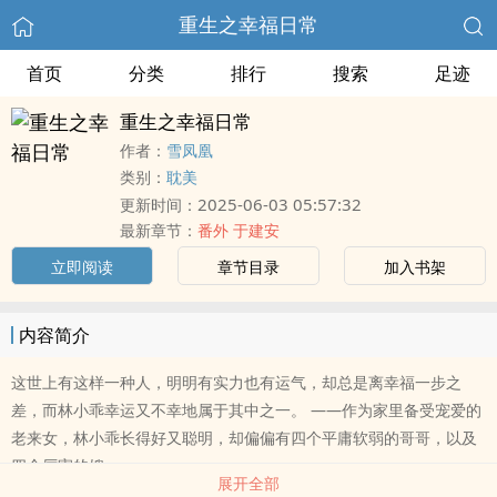
重生之幸福日常
首页
分类
排行
搜索
足迹
重生之幸福日常
作者：
雪凤凰
类别：
耽美
2025-06-03 05:57:32
更新时间：
最新章节：
番外 于建安
立即阅读
章节目录
加入书架
内容简介
这世上有这样一种人，明明有实力也有运气，却总是离幸福一步之
差，而林小乖幸运又不幸地属于其中之一。 ——作为家里备受宠爱的
老来女，林小乖长得好又聪明，却偏偏有四个平庸软弱的哥哥，以及
四个厉害的嫂..
展开全部