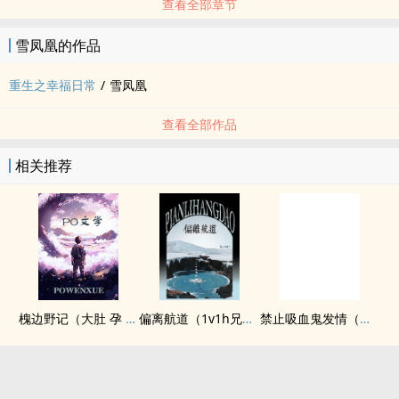
查看全部章节
雪凤凰的作品
重生之幸福日常
/
雪凤凰
查看全部作品
相关推荐
槐边野记（大肚 孕 甜甜 肉文 ）
偏离航道（1v1h兄妹骨科bg）
禁止吸血鬼发情（姐狗高H 1v1）