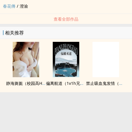
春花傳
/
澄渝
查看全部作品
相关推荐
静海旖旎（校园高H）
偏离航道（1v1h兄妹骨科bg）
禁止吸血鬼发情（姐狗高H 1v1）