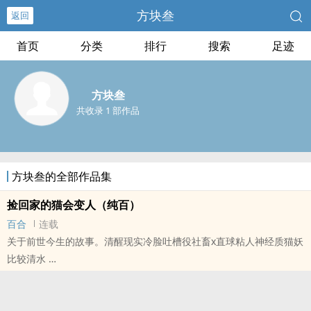
方块叁
返回
首页
分类
排行
搜索
足迹
方块叁
共收录 1 部作品
方块叁的全部作品集
捡回家的猫会变人（纯百）
百合
连载
关于前世今生的故事。清醒现实冷脸吐槽役社畜x直球粘人神经质猫妖
比较清水
本站提示：各位书友要是觉得《捡回家的猫会变人（纯百）》还不错
的话请不要忘记向您QQ群和微博里的朋友推荐哦！