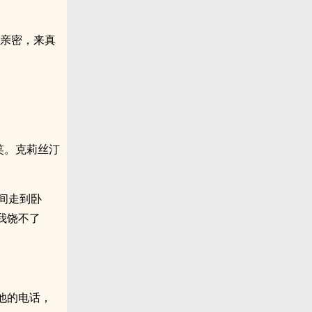
她亲密，来真
笑。克莉丝汀
间走到卧
我饶不了
他的电话，