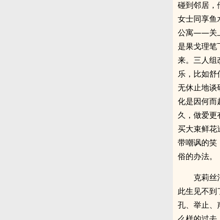
碰到邻居，
女士同享鱼
公寓——关
是果戈理笔
来。三人组
乐，比如舒
无休止地谈
化是因何而
久，做爱更
买大束鲜花
带嘲讽的笑
俗的办法。
克莉丝
此生见不到
孔、举止、
么样的过去