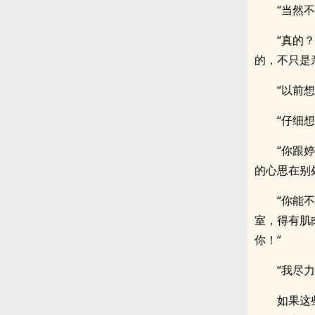
“当然不
“真的
的，不只是
“以前
“仔细
“你跟
的心思在别
“你能
室，得有肌
你！”
“我尽
如果这