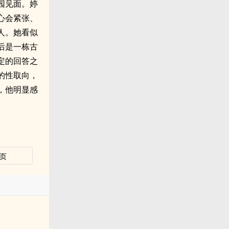
园见面。婷
心会紧张、
人。她看似
后是一栋古
定的回答之
的性取向，
，他明显感
页
淵