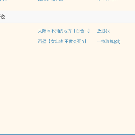
小说
太阳照不到的地方【百合 s】
放过我
画壁【女出轨 不做会死h】
一捧玫瑰(gl)