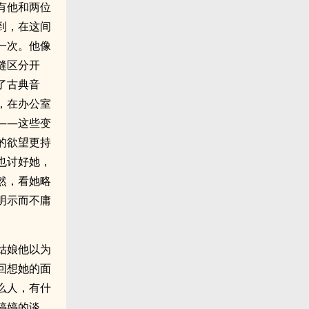
有他和两位
到，在这间
一次。他像
缝区分开
了古典音
，在办公室
——这些变
的欲望更持
也讨好她，
然，看她略
明示而不庸
姑娘他以为
回想她的面
么人，有什
婷婷的谈