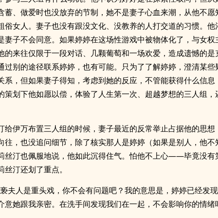
含蓄、做爱时也没放弃的节制，她不是妻子心血来潮，从他不愿
粗俗女人。妻子也没有跟没文化、没教养的人打交道的习惯。他
是妻子不会同意。如果婷婷在这场性游戏中被物体化了，与女权
他的来往仅限于一段对话、几颗葡萄和一场欢爱，造成遗憾的是
通过别的途径联系婷婷，也有可能。只为了了解婷婷，澄清某些
关系，但如果妻子得知，考虑到她的反应，不管能获得什么信息
的策划下他如愿以偿，体验了人生第一次、超越梦想的三人组，
汀给伊万布置三人组的时候，妻子最近的反常举止占据他的思想
向往，也没追问细节，除了核实那人是婷婷（如果是别人，他不
莉丝汀也佩服地说，他如此沉得住气。怕他不上心——毕竟没有
莉丝汀还划了重点。
猥亵夫人是重头戏，你不会有问题吧？我的意思是，婷婷已经发
介意她跟我亲密。在洗手间发现我们在一起，不会影响你的情绪