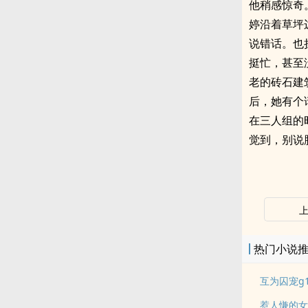
他稍感惊奇
婷沿着草坪
说错话。也
挺忙，甚至
老的砖石建
后，她有个
在三人组的
觉到，别说
热门小说
互为囚宠g
惹人慊的女