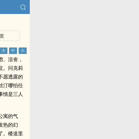
页
虑、沮丧，
泣。问克莉
不愿透露的
丝汀哪怕任
事情是三人
公寓的气
发热的幻
了。楼道里