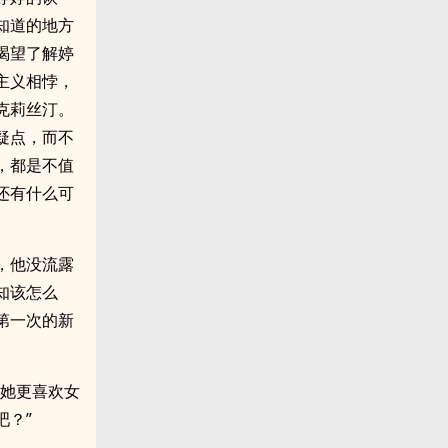
知道的地方
渴望了解婷
主义相悖，
克莉丝汀。
疑点，而不
，都是不值
还有什么可
，他没流露
知该怎么
第一次的新
现她更喜欢女
吧？”