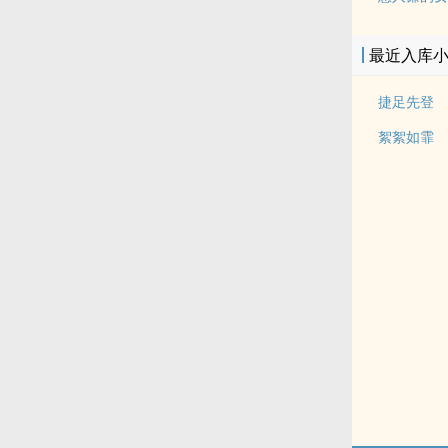
最近入库
捷足先登
絮絮如霏