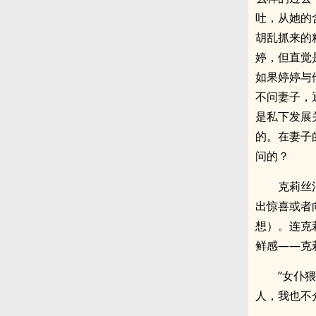
吐，从她的
胡乱抓来的
婷，但直觉
如果婷婷与
不问妻子，
是私下发展
的。在妻子
问的？
克莉丝
出惊喜或者
想）。连克
鲜感——克
“女仆
人，我也不