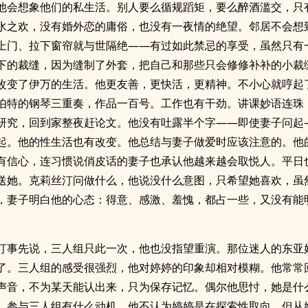
他会想象他们的私生活。别人要么循规蹈矩，要么醉酒滥交，只
水之欢，没有婚外恋的庸俗，也没有一夜情的绝望。邻居不会想
上门、拉下窗帘就与世隔绝——有过如此禁忌的享受，虽然只有
下的裁缝，因为缝制了外套，把自己和那些只会修修补补的小裁
改变了伊万的生活。他更友善，更快活，更精神。不小心就哼起
伯特的钢琴三重奏，作品一百号。工作也有干劲。讲课妙语连珠
研究，回到家整夜赶论文。他没有吐露半个字——即使妻子问起
起。他的性生活也有改变。他总结与妻子做爱时应该注意的。他
有信心，连习惯说俏皮话的妻子也承认他越来越会取悦人。平日
送她。克莉丝汀问做什么，他说没什么意图，只希望她喜欢，虽
，妻子明白他的心态：得意、感激、羞愧，都占一些，又没有能
汀事先说，三人组只此一次，他也没指望重演。那位迷人的东亚
了。三人组的感受很强烈，他对婷婷的印象却相对模糊。他常常
声音，不为某天能认出来，只为保存记忆。偶尔他思忖，她是什
，参与三人组有什么动机。他不认为婷婷是在探索性取向，但从