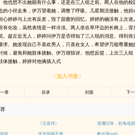
。他也想不出她能有什么事，还是在三人组之前。两人在他的校
边的小径走来，伊万望着她，调整了呼吸。几星期没接触，他担
担心婷婷与上次有反差，毁了甜蜜的回忆。婷婷的确没有上次迷
没有化妆，虽然表情是一样冷淡。两人坐在草坪边的长椅上，背
筑。趁左近无人，婷婷问伊万是否得知了三人组的消息。得到肯
请求。她发现自己不喜欢男人，只喜欢女人，希望伊万能尊重她
时候，避免和她肢体接触。伊万很惊讶。他想反驳，上次三人组
肢体接触，婷婷对他俩插入式
〔加入书签〕
上一章
目录
封面
下一
推荐
1
《玉壶传》
滄瀾沉珠，欲海成
同学
淫龙驯服手册
帐中珠nph