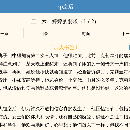
3p之后
二十六、婷婷的要求（1 / 2）
上一章
目录
封面
下一
〔加入书签〕
妻子口中得知有第二次三人组，他很吃惊。此前，克莉丝汀的焦
样注意到了。某天晚上他醒来，还听到了床的另一侧传来一声抽
没事。再问，她说他很快就会知道了。经验告诉伊万，克莉丝汀
没用，不如安静等待，她总会给一个交代。而且这么多年，克莉
，也从没做过伤害他利益或者感情的事。他只是没料到，这次的
人组之后，伊万许久不敢相信它真的发生了。他回忆细节，包括
交流、女士们的体态和表情，还有自己的感受，确证不是让耳根
事和学生，他欢喜地问好，心里想：他们跟以前一样，但我不同