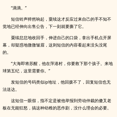
“滴滴。”
短信铃声猝然响起，粟续这才反应过来自己的手不知不
觉地已经伸向出售公告，下一刻就要撕了它。
粟续忿忿地收回手，伸进自己的口袋，拿出手机点开屏
幕，却疑惑地微微皱眉，这则短信的内容看起来没头没尾
的。
“大海即将苏醒，他在萍港村，你要救下那个孩子。来地
球第五纪，这里需要你。”
发短信的号码类似ip地址，他回拨不了，回复短信也无
法送达。
这短信一眼假，指不定是被他举报到劳动仲裁的傻叉老
板在无能狂怒，搞这种幼稚的恶作剧，没什么理会的必要。