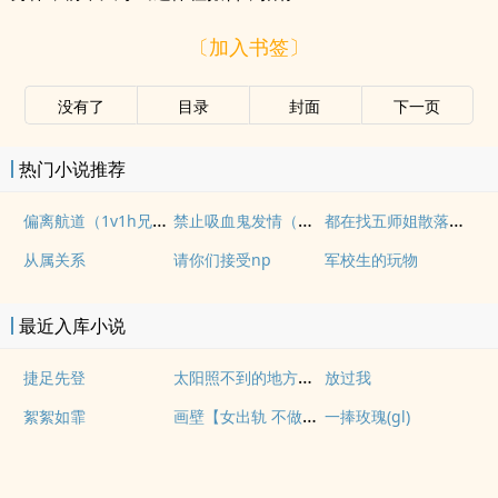
〔加入书签〕
没有了
目录
封面
下一页
热门小说推荐
偏离航道（1v1h兄妹骨科bg）
禁止吸血鬼发情（姐狗高H 1v1）
都在找五师姐散落的法宝
从属关系
请你们接受np
军校生的玩物
最近入库小说
太阳照不到的地方【百合 s】
捷足先登
放过我
画壁【女出轨 不做会死h】
絮絮如霏
一捧玫瑰(gl)