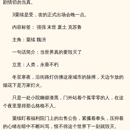
剧情切勿当真。
3粟续是受，攻的正式出场会晚一点。
内容标签： 强强 末世 废土 克苏鲁
主角：粟续 魏洀
一句话简介：当世界真的要毁灭了
立意：人类，永垂不朽
冬至寒夜，沿街路灯仿佛这座城市的脉搏，天边乍放的
烟花下是万家灯火。
只是一处小院幽僻漆黑，门外站着个孤零零的人，在这
个夜里显得那么格格不入。
粟续盯着福利院门上的出售公告，紧攥着拳头，压抑着
的心绪在暗中不断叫骂，恨不得这个世界下一刻就毁灭。