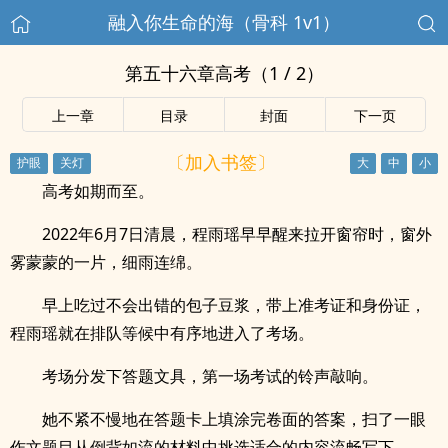
融入你生命的海（骨科 1v1）
第五十六章高考（1 / 2）
上一章
目录
封面
下一页
〔加入书签〕
高考如期而至。
2022年6月7日清晨，程雨瑶早早醒来拉开窗帘时，窗外
雾蒙蒙的一片，细雨连绵。
早上吃过不会出错的包子豆浆，带上准考证和身份证，
程雨瑶就在排队等候中有序地进入了考场。
考场分发下答题文具，第一场考试的铃声敲响。
她不紧不慢地在答题卡上填涂完卷面的答案，扫了一眼
作文题目从倒背如流的材料中挑选适合的内容流畅写下。