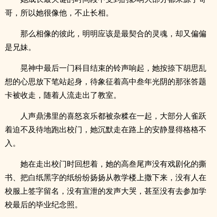
哥，所以她很像他，不止长相。
那么相像的彼此，明明应该是最契合的灵魂，却又偏偏
是兄妹。
晃神中最后一门科目结束的铃声响起，她按捺下胡思乱
想的心思放下笔站起身，待象征着高中叁年光阴的那张答题
卡被收走，随着人流走出了教室。
人声鼎沸里的喜怒哀乐都被杂糅在一起，大部分人雀跃
着迫不及待地跑出校门，她沉默走在路上的安静显得格格不
入。
她在走出校门时回想着，她的高叁尾声没有戏剧化的撕
书、把白纸黑字的纸纷纷扬扬从教学楼上撒下来，没有人在
校服上签字留名，没有宣泄的发声大哭，甚至没有去参加学
校最后的毕业纪念照。