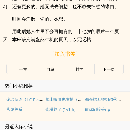
习，还有更多的、她无法去细想、也不敢去细想的缘由。
时间会消磨一切的。她想。
用此后她人生里不会再拥有的，十七岁的最后一个夏
天，本应该充满盎然生机的夏天，以冗乏枯
〔加入书签〕
上一章
目录
封面
下一页
热门小说推荐
偏离航道（1v1h兄妹骨科bg）
禁止吸血鬼发情（姐狗高H 1v1）
都在找五师姐散落的法宝
从属关系
蜜桃熟了 (1v1 h)
请你们接受np
最近入库小说