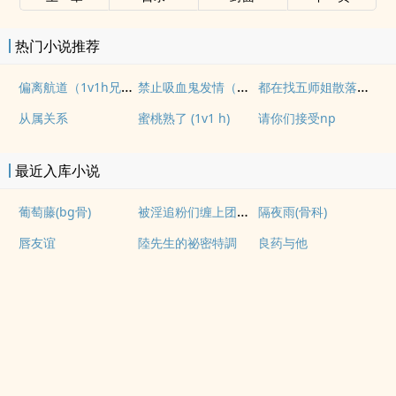
热门小说推荐
偏离航道（1v1h兄妹骨科bg）
禁止吸血鬼发情（姐狗高H 1v1）
都在找五师姐散落的法宝
从属关系
蜜桃熟了 (1v1 h)
请你们接受np
最近入库小说
被淫追粉们缠上团播女主播(露出NPH)
葡萄藤(bg骨)
隔夜雨(骨科)
唇友谊
陸先生的祕密特調
良药与他