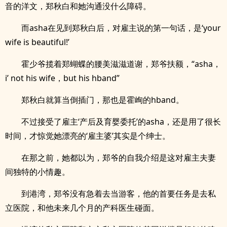
音的洋文，郑秋白和她沟通没什么障碍。
而asha在见到郑秋白后，对雇主说的第一句话，是‘your
wife is beautiful!’
霍少爷揽着郑蝴蝶的腰美滋滋道谢，郑爷扶额，“asha，
i’ not his wife，but his hband”
郑秋白就算当倒插门，那也是霍峋的hband。
不过接受了雇主‘产后及育婴委托’的asha，还是用了很长
时间，才惊觉她漂亮的‘雇主婆’其实是个绅士。
在那之前，她都以为，郑爷的自我介绍是这对雇主夫妻
间独特的小情趣。
到港湾，郑爷没有急着去当游客，他的首要任务是去私
立医院，和他未来几个月的产科医生碰面。