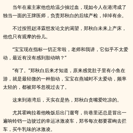
当年在雇主家他也给温少抽过血，现如今人在港湾成了
独当一面的王牌医师，负责郑秋白的后续产检，绰绰有余。
不过按照赵泽霖想发论文的渴望，郑秋白未来上产床，
他也只有观摩的份儿。
“宝宝现在指标一切正常啦，老师和我讲，它似乎不太爱
动，最近有没有感到胎动呐？”
“有了。”郑秋白后来才知道，原来感觉肚子里有小鱼在
游，就是最轻微的一种胎动，宝宝在燕城时不太爱动，频率
太轻的，都被郑爷忽视过去了。
这来到港湾后，天实在是热，郑秋白贪嘴爱吃凉的。
尤其霍峋拉着他晚饭后出门遛弯，街巷里还总是冒出一
遍响铃铛一边驶过的幸运冰激凌车，郑爷每次都要霍峋去拦
车，买牛乳味的冰激凌。