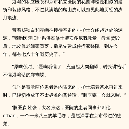
港湾的私立医院和京市私立医院的花园洋楼是相似的建
筑和装修风格，不过从满墙的爬山虎可以窥见此地历经的岁
月痕迹。
带着郑秋白和霍峋往接待室走的小护士介绍起这处的渊
源，“我哋医院旧址系供奉修士聖安多尼嘅教堂，教堂焚毁
后，地皮俾老細家買落，后尾先建成佐捏家醫院，到左今
年，都有七八十年嘅历史了。”
“原嚟係咁。”霍峋听懂了，充当起人肉翻译，转头讲给听
不懂港湾话的郑蝴蝶。
似乎是察觉两位患者是内陆来的，护士端着茶水再进来
时，已经切换成了不太标准的普通话，“脏医森一会就来喔。”
‘脏医森’姓张，大名张达，医院的患者同事都叫他
ethan，一个一米八三的羊毛卷，是赵泽霖在京市带过的徒
弟。