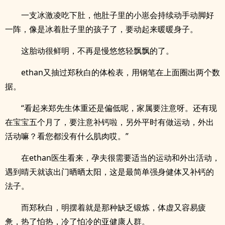
一支冰激凌吃下肚，他肚子里的小崽会持续动手动脚好
一阵，像是冰着肚子里的孩子了，要动起来暖暖身子。
这胎动很鲜明，不再是慢悠悠轻飘飘的了。
ethan又抽过郑秋白的体检表，用钢笔在上面圈出两个数
据。
“看起来郑先生体重还是偏低呢，家属要注意呀。还有现
在宝宝五个月了，要注意补钙啦，另外平时有做运动，外出
活动嘛？看您都没有什么肌肉哎。”
在ethan医生看来，孕夫很需要适当的运动和外出活动，
遇到晴天就该出门晒晒太阳，这是最简单强身健体又补钙的
法子。
而郑秋白，明摆着就是那种缺乏锻炼，体虚又容易疲
惫，热了怕热，冷了怕冷的亚健康人群。