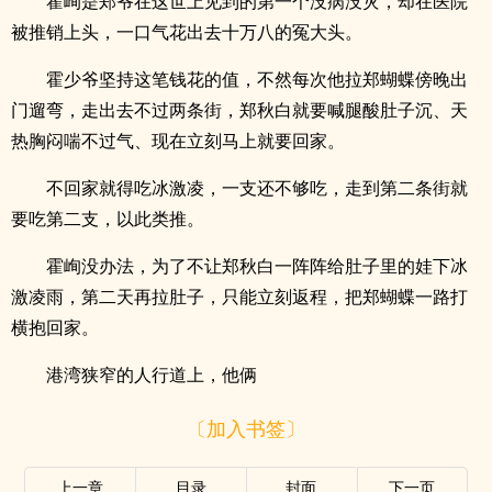
霍峋是郑爷在这世上见到的第一个没病没灾，却在医院
被推销上头，一口气花出去十万八的冤大头。
霍少爷坚持这笔钱花的值，不然每次他拉郑蝴蝶傍晚出
门遛弯，走出去不过两条街，郑秋白就要喊腿酸肚子沉、天
热胸闷喘不过气、现在立刻马上就要回家。
不回家就得吃冰激凌，一支还不够吃，走到第二条街就
要吃第二支，以此类推。
霍峋没办法，为了不让郑秋白一阵阵给肚子里的娃下冰
激凌雨，第二天再拉肚子，只能立刻返程，把郑蝴蝶一路打
横抱回家。
港湾狭窄的人行道上，他俩
〔加入书签〕
上一章
目录
封面
下一页