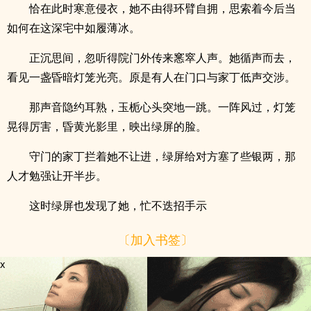
恰在此时寒意侵衣，她不由得环臂自拥，思索着今后当
如何在这深宅中如履薄冰。
正沉思间，忽听得院门外传来窸窣人声。她循声而去，
看见一盏昏暗灯笼光亮。原是有人在门口与家丁低声交涉。
那声音隐约耳熟，玉栀心头突地一跳。一阵风过，灯笼
晃得厉害，昏黄光影里，映出绿屏的脸。
守门的家丁拦着她不让进，绿屏给对方塞了些银两，那
人才勉强让开半步。
这时绿屏也发现了她，忙不迭招手示
〔加入书签〕
x