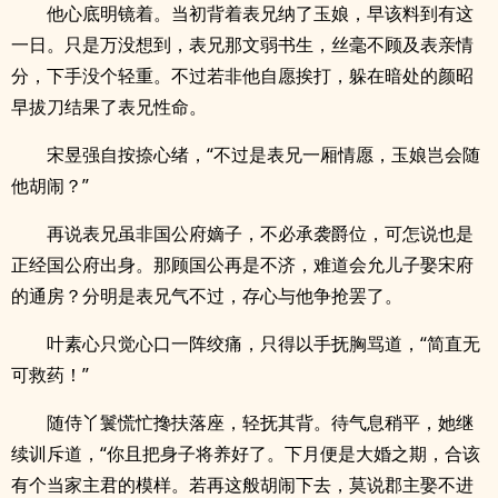
他心底明镜着。当初背着表兄纳了玉娘，早该料到有这
一日。只是万没想到，表兄那文弱书生，丝毫不顾及表亲情
分，下手没个轻重。不过若非他自愿挨打，躲在暗处的颜昭
早拔刀结果了表兄性命。
宋昱强自按捺心绪，“不过是表兄一厢情愿，玉娘岂会随
他胡闹？”
再说表兄虽非国公府嫡子，不必承袭爵位，可怎说也是
正经国公府出身。那顾国公再是不济，难道会允儿子娶宋府
的通房？分明是表兄气不过，存心与他争抢罢了。
叶素心只觉心口一阵绞痛，只得以手抚胸骂道，“简直无
可救药！”
随侍丫鬟慌忙搀扶落座，轻抚其背。待气息稍平，她继
续训斥道，“你且把身子将养好了。下月便是大婚之期，合该
有个当家主君的模样。若再这般胡闹下去，莫说郡主娶不进