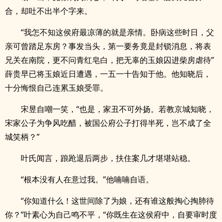
合，却吐不出半个字来。
“我怎不知这侯府最凉薄的就是亲情。卧病这些时日，父
亲可曾踏足东房？事发当头，第一要务竟是封锁消息，将表
兄关在南院，更不问青红皂白，把无辜的玉娘囚进柴房虐待”
薛贵早已将玉娘近日遭遇，一五一十告知于他。他知晓后，
十分悔恨自己连累玉娘受罪。
宋昱自嘲一笑，“也是，家丑不可外扬。若教京城知晓，
宋家公子为争风吃醋，被国公府公子打得半死，岂不成了全
城笑柄？”
叶氏闻言，踉跄退后两步，扶住案几才堪堪站稳。
“根本没有人在意过我。”他喃喃自语。
“你知道什么！这世间除了为娘，还有谁这般掏心掏肺待
你？”叶素心为自己鸣不平，“你既生在这侯府中，自要审时度