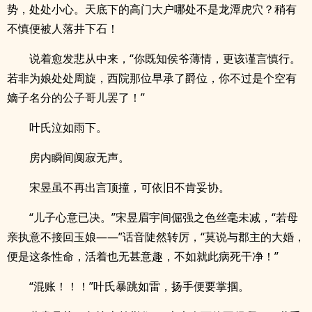
势，处处小心。天底下的高门大户哪处不是龙潭虎穴？稍有
不慎便被人落井下石！
说着愈发悲从中来，“你既知侯爷薄情，更该谨言慎行。
若非为娘处处周旋，西院那位早承了爵位，你不过是个空有
嫡子名分的公子哥儿罢了！”
叶氏泣如雨下。
房内瞬间阒寂无声。
宋昱虽不再出言顶撞，可依旧不肯妥协。
“儿子心意已决。”宋昱眉宇间倔强之色丝毫未减，“若母
亲执意不接回玉娘——”话音陡然转厉，“莫说与郡主的大婚，
便是这条性命，活着也无甚意趣，不如就此病死干净！”
“混账！！！”叶氏暴跳如雷，扬手便要掌掴。