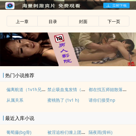
上一章
目录
封面
下一页
x
热门小说推荐
偏离航道（1v1h兄妹骨科bg）
禁止吸血鬼发情（姐狗高H 1v1）
都在找五师姐散落的法宝
从属关系
蜜桃熟了 (1v1 h)
请你们接受np
最近入库小说
被淫追粉们缠上团播女主播(露出NPH)
葡萄藤(bg骨)
隔夜雨(骨科)