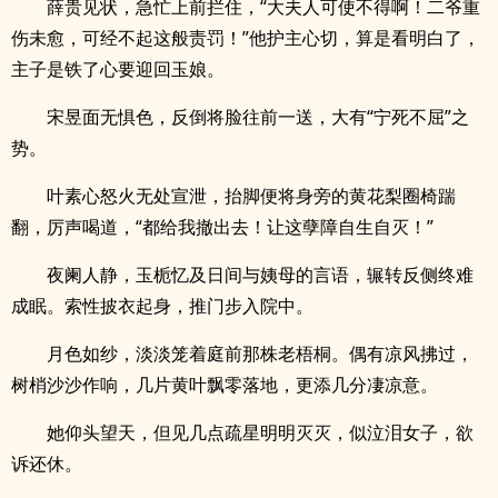
薛贵见状，急忙上前拦住，“大夫人可使不得啊！二爷重
伤未愈，可经不起这般责罚！”他护主心切，算是看明白了，
主子是铁了心要迎回玉娘。
宋昱面无惧色，反倒将脸往前一送，大有“宁死不屈”之
势。
叶素心怒火无处宣泄，抬脚便将身旁的黄花梨圈椅踹
翻，厉声喝道，“都给我撤出去！让这孽障自生自灭！”
夜阑人静，玉栀忆及日间与姨母的言语，辗转反侧终难
成眠。索性披衣起身，推门步入院中。
月色如纱，淡淡笼着庭前那株老梧桐。偶有凉风拂过，
树梢沙沙作响，几片黄叶飘零落地，更添几分凄凉意。
她仰头望天，但见几点疏星明明灭灭，似泣泪女子，欲
诉还休。