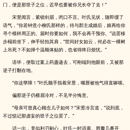
门，便是那世子之位，迟早也要被你兄长夺了去！”
宋昱闻言，紧锁剑眉，闭口不言。叶氏见状，随即缓了
语气，“你若钟意小柳氏那样的，待与郡主成婚后，娘再给你
寻个模样周正的。届时你要如何，我不会再干预你。”说罢移
步榻前坐下，伸手轻拍其肩，“世间好女如云，何必在一棵树
上吊死？不如择个温顺体贴的，也省得终日烦忧。”
语毕，便取过案上药盏递去，可刚端到他眼前，又被那
逆子打翻在地。
“你这孽障！”叶氏颤手指着宋昱，嘴唇被他气得直哆嗦。
偏那逆子仍横眉冷对，不见半分悔意。
“母亲可曾真心顾念儿子如何？”宋昱冷言道，“说到底，
不过惦记那虚妄的世子之位罢了。”
话一出，竟似利刃剜心，叶氏一时语塞。唇瓣几番开