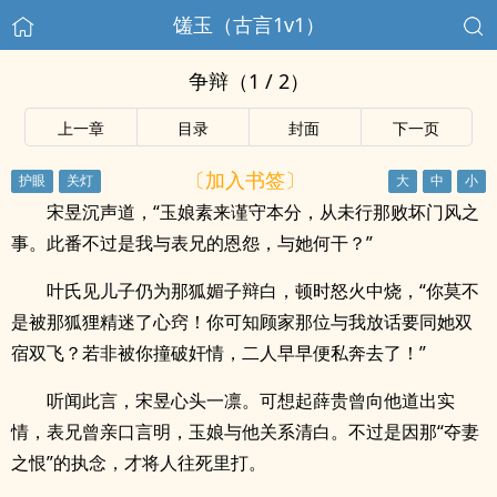
馐玉（古言1v1）
争辩（1 / 2）
上一章
目录
封面
下一页
〔加入书签〕
宋昱沉声道，“玉娘素来谨守本分，从未行那败坏门风之
事。此番不过是我与表兄的恩怨，与她何干？”
叶氏见儿子仍为那狐媚子辩白，顿时怒火中烧，“你莫不
是被那狐狸精迷了心窍！你可知顾家那位与我放话要同她双
宿双飞？若非被你撞破奸情，二人早早便私奔去了！”
听闻此言，宋昱心头一凛。可想起薛贵曾向他道出实
情，表兄曾亲口言明，玉娘与他关系清白。不过是因那“夺妻
之恨”的执念，才将人往死里打。