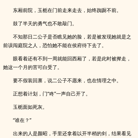
东厢前院，玉栀在门前走来走去，始终踟蹰不前。
鼓了半天的勇气也不敢敲门。
不知那日二公子是否瞧见她的脸，若是被发现她就是之
前误闯庭院之人，恐怕她不能在侯府待下去了。
眼看着还有不到一周就能回西厢了，若是此时被撵走，
她这一个月的苦可白受了。
要不假装回禀，说二公子不愿来，也在情理之中。
正想着计划，门“咚”一声自己开了。
玉栀面如死灰。
“谁在？”
出来的人是颜昭，手里还拿着以开半稍的剑，结果看见