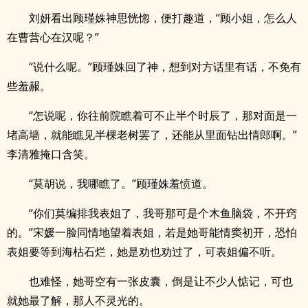
刘妍看出顾瑾姝神思恍惚，便打趣道，“顾小姐，怎么人
在曹营心在汉呢？”
“说什么呢。”顾瑾姝回了神，想到对方话里有话，不免有
些羞赧。
“怎说呢，你往前院瞧着可不止半个时辰了，那对面是一
堵高墙，就能瞧见半棵老树罢了，还能从里面钻出情郎啊。”
李清雅掩口含笑。
“莫胡说，我哪瞧了。”顾瑾姝羞愤道。
“你们莫编排我表姐了，我哥那可是个木鱼脑袋，不开窍
的。”宋媛一脸同情地望着表姐，若是她哥能情窦初开，恐怕
表姐要等到海枯石烂，她是劝也劝过了，可表姐偏不听。
也难怪，她哥空有一张皮囊，倒是让不少人惦记，可也
就她最了解，那人不灵光的。