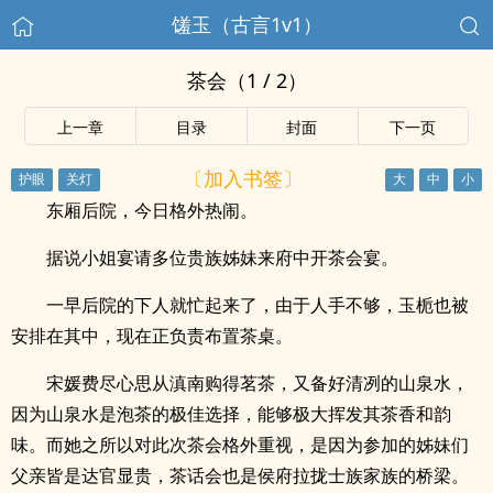
馐玉（古言1v1）
茶会（1 / 2）
上一章
目录
封面
下一页
〔加入书签〕
东厢后院，今日格外热闹。
据说小姐宴请多位贵族姊妹来府中开茶会宴。
一早后院的下人就忙起来了，由于人手不够，玉栀也被
安排在其中，现在正负责布置茶桌。
宋媛费尽心思从滇南购得茗茶，又备好清冽的山泉水，
因为山泉水是泡茶的极佳选择，能够极大挥发其茶香和韵
味。而她之所以对此次茶会格外重视，是因为参加的姊妹们
父亲皆是达官显贵，茶话会也是侯府拉拢士族家族的桥梁。