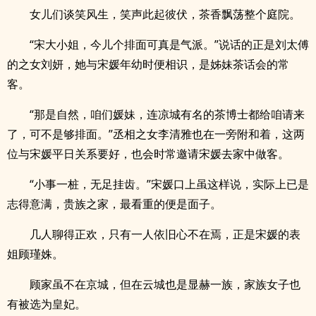
女儿们谈笑风生，笑声此起彼伏，茶香飘荡整个庭院。
“宋大小姐，今儿个排面可真是气派。”说话的正是刘太傅
的之女刘妍，她与宋媛年幼时便相识，是姊妹茶话会的常
客。
“那是自然，咱们媛妹，连凉城有名的茶博士都给咱请来
了，可不是够排面。”丞相之女李清雅也在一旁附和着，这两
位与宋媛平日关系要好，也会时常邀请宋媛去家中做客。
“小事一桩，无足挂齿。”宋媛口上虽这样说，实际上已是
志得意满，贵族之家，最看重的便是面子。
几人聊得正欢，只有一人依旧心不在焉，正是宋媛的表
姐顾瑾姝。
顾家虽不在京城，但在云城也是显赫一族，家族女子也
有被选为皇妃。