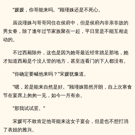
“媛媛，你哥能来吗。”顾瑾姝还是不死心。
虽说瑾姝与哥哥同住在侯府中，但是侯府内非亲非故的
男女眷，除了逢年过节家族聚在一起，平日里是不能互相走
动的。
不过西厢除外，这也是因为她哥最近经常踏足那地，她
才知道西厢是个没人管的地方，甚至连看门的下人都没有。
“你确定要喊他来吗？”宋媛犹豫道。
“嗯，若是能来自然是好。”顾瑾姝豁然开朗，自上次寒食
节在宴席上匆匆一见，如今一月有余。
“那我试试罢。”
宋媛可不敢肯定他哥能来这女子宴会，但是也不想打消
了表姐的雅兴。