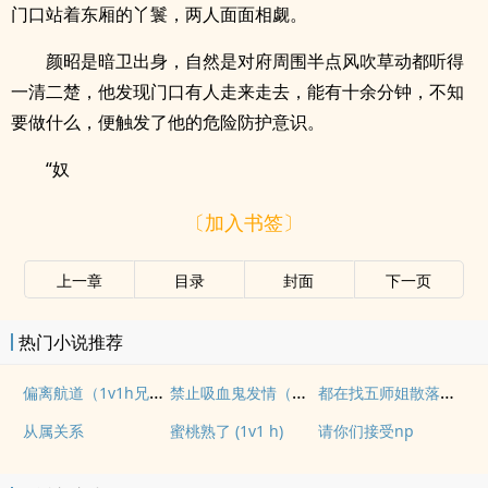
门口站着东厢的丫鬟，两人面面相觑。
颜昭是暗卫出身，自然是对府周围半点风吹草动都听得
一清二楚，他发现门口有人走来走去，能有十余分钟，不知
要做什么，便触发了他的危险防护意识。
“奴
〔加入书签〕
上一章
目录
封面
下一页
热门小说推荐
偏离航道（1v1h兄妹骨科bg）
禁止吸血鬼发情（姐狗高H 1v1）
都在找五师姐散落的法宝
从属关系
蜜桃熟了 (1v1 h)
请你们接受np