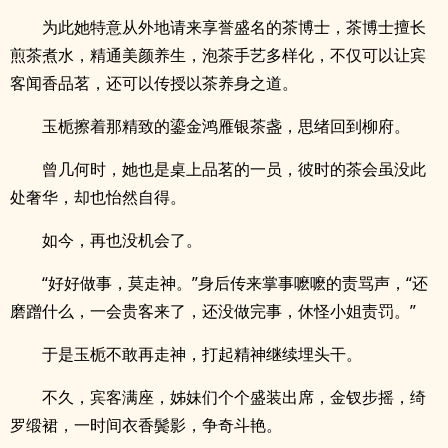
为此她特意从外地请来享誉盛名的茶博士，茶博士擅长
煎茶煮水，精通美颜养生，泡茶手艺多样化，不仅可以让宾
客闻香品茗，还可以传授以茶养身之道。
玉栀擦着那精致的鎏金鸿雁银茶盏，思绪回到柳府。
曾几何时，她也是桌上品茗的一员，彼时的茶会虽没此
处奢华，却也怡然自得。
如今，再也没机会了。
“好好做事，莫走神。”身后传来掌事嚒嚒的责骂声，“还
磨蹭什么，一会贵客来了，还没做完事，休怪小姐责罚。”
于是玉栀不敢再走神，打起精神继续埋头干。
不久，宾客满座，姊妹们个个盛装出席，金钗步摇，绮
罗缎裙，一时间衣香鬓影，争奇斗艳。