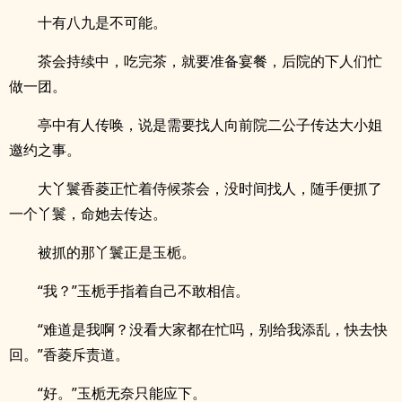
十有八九是不可能。
茶会持续中，吃完茶，就要准备宴餐，后院的下人们忙
做一团。
亭中有人传唤，说是需要找人向前院二公子传达大小姐
邀约之事。
大丫鬟香菱正忙着侍候茶会，没时间找人，随手便抓了
一个丫鬟，命她去传达。
被抓的那丫鬟正是玉栀。
“我？”玉栀手指着自己不敢相信。
“难道是我啊？没看大家都在忙吗，别给我添乱，快去快
回。”香菱斥责道。
“好。”玉栀无奈只能应下。