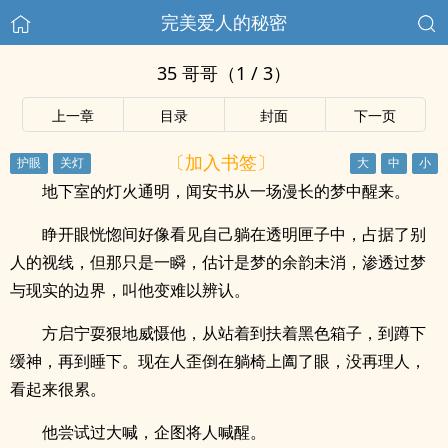
完美爱人的秘密
35 哥哥（1 / 3）
上一章
目录
封面
下一页
〔加入书签〕
地下室的灯火通明，闻安书从一场漫长的梦中醒来。
睁开眼恍惚间好像看见自己躺在透明匣子中，占据了别
人的视线，但那只是一瞬，估计是梦的余韵未消，渗透过梦
与现实的边界，叫他变难以辨认。
方启宁耍狠地威慑他，从站着到扶着黑色箱子，到蹲下
缓神，再到睡下。现在人歪倒在躺椅上阖了眼，没再理人，
看起来很累。
他尝试过大喊，企图将人喊醒。