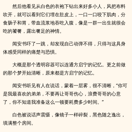
然后他看见从白色的衣袍下钻出来好多小人，风把布料
吹开，就可以看到它们埋在肚皮上，一口一口咬下肌肉，分
食肠子和胃，带血流浆地吞吃入腹，像是一群一出生就很会
吃的饕餮，露出餮足的神情。
闻安书吓了一跳，却发现自己动弹不得，只得与这具身
体感受同样的痛楚与恐惧。
大概是那个透明容器可以连通方启宁的记忆。更之前做
的那个梦开始清晰，原来都是方启宁的记忆。
闻安书听见有人在说话，蒙着一层雾，很不清晰，“你可
是我最喜欢的弟弟，不要再让哥哥伤心，浪费哥哥的心意
了，你不知道我准备这么一顿要耗费多少时间。”
白色被说话声震慑，像镜子一样碎裂，黑色随之逸出，
填满整个房间。