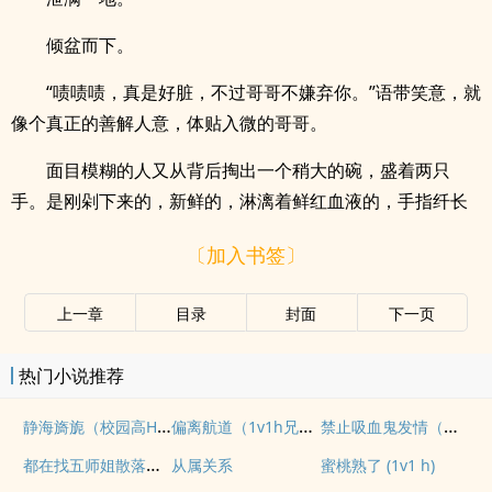
倾盆而下。
“啧啧啧，真是好脏，不过哥哥不嫌弃你。”语带笑意，就
像个真正的善解人意，体贴入微的哥哥。
面目模糊的人又从背后掏出一个稍大的碗，盛着两只
手。是刚剁下来的，新鲜的，淋漓着鲜红血液的，手指纤长
〔加入书签〕
上一章
目录
封面
下一页
热门小说推荐
静海旖旎（校园高H）
偏离航道（1v1h兄妹骨科bg）
禁止吸血鬼发情（姐狗高H 1v1）
都在找五师姐散落的法宝
从属关系
蜜桃熟了 (1v1 h)