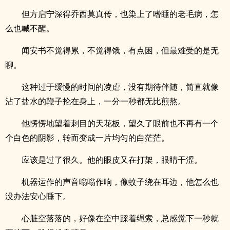
但方启宁深得乔西莫真传，也染上了嗜睡的老毛病，怎
么也喊不醒。
闻安书不觉得累，不觉得饿，有点困，但最难受的是无
聊。
这种过于缓慢的时间的凌虐，没有期待伴随，简直就像
沾了盐水的鞭子抡在身上，一分一秒都无比煎熬。
他愣愣地望着刺目的天花板，望久了眼前也不再有一个
个白色的阴影，转而变成一片均匀的白茫茫。
应该是过了很久。他的眼皮又在打架，眼睛干涩。
机器运作的声音嗡嗡作响，像蚊子绕在耳边，他怎么也
没办法安心睡下。
心脏空落落的，好像在空中踩着绳索，总感觉下一秒就