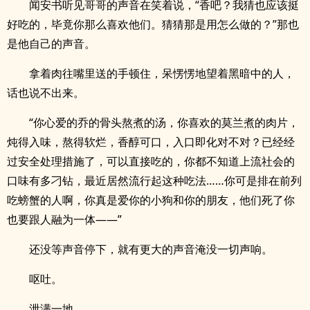
闻安书听见哥哥的声音在笑着说，“香吧？我猜也应该挺
好吃的，毕竟你那么喜欢他们。猜猜那是用怎么做的？”那也
是他自己的声音。
拿着肉往嘴里送的手顿住，呆愣愣地望着黑暗中的人，
话也说不出来。
“你心爱的乔的骨头熬煮的汤，你喜欢的莫兰煮的肉片，
炖得入味，熬得软烂，香醇可口，入口即化对不对？已经经
过安全处理措施了，可以直接吃的，你都不知道上流社会的
口味有多刁钻，最近居然流行起这种吃法……你可是排在前列
吃螃蟹的人啊，你真是爱你的小狗和你的朋友，他们死了你
也要跟人融为一体——”
还没等声音停下，就有更大的声音淹没一切声响。
呕吐。
泄满一地。