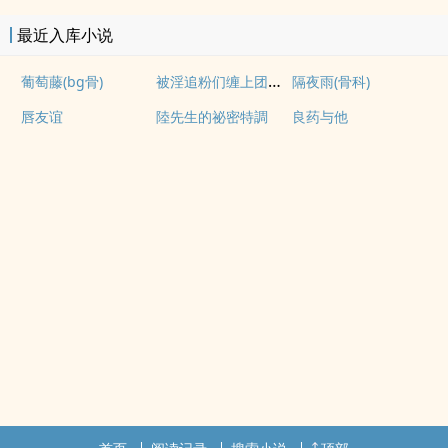
最近入库小说
被淫追粉们缠上团播女主播(露出NPH)
葡萄藤(bg骨)
隔夜雨(骨科)
唇友谊
陸先生的祕密特調
良药与他