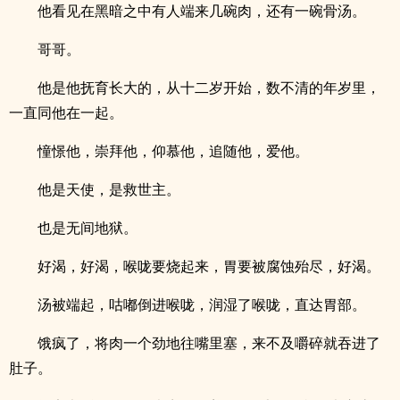
他看见在黑暗之中有人端来几碗肉，还有一碗骨汤。
哥哥。
他是他抚育长大的，从十二岁开始，数不清的年岁里，
一直同他在一起。
憧憬他，崇拜他，仰慕他，追随他，爱他。
他是天使，是救世主。
也是无间地狱。
好渴，好渴，喉咙要烧起来，胃要被腐蚀殆尽，好渴。
汤被端起，咕嘟倒进喉咙，润湿了喉咙，直达胃部。
饿疯了，将肉一个劲地往嘴里塞，来不及嚼碎就吞进了
肚子。