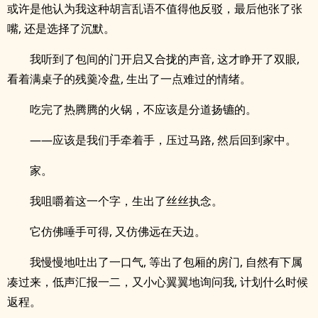
或许是他认为我这种胡言乱语不值得他反驳，最后他张了张
嘴, 还是选择了沉默。
我听到了包间的门开启又合拢的声音, 这才睁开了双眼,
看着满桌子的残羹冷盘, 生出了一点难过的情绪。
吃完了热腾腾的火锅，不应该是分道扬镳的。
——应该是我们手牵着手，压过马路, 然后回到家中。
家。
我咀嚼着这一个字，生出了丝丝执念。
它仿佛唾手可得, 又仿佛远在天边。
我慢慢地吐出了一口气, 等出了包厢的房门, 自然有下属
凑过来，低声汇报一二，又小心翼翼地询问我, 计划什么时候
返程。