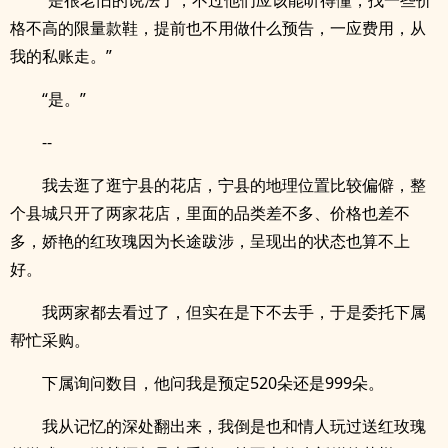
“是很老旧的说法了，不过他们应该能听得懂，找一些价
格不高的限量款鞋，提前也不用做什么预告，一应费用，从
我的私账走。”
“是。”
--
我去逛了逛宁县的花店，宁县的地理位置比较偏僻，整
个县城只开了两家花店，里面的品类差不多、价格也差不
多，娇艳的红玫瑰因为长途跋涉，呈现出的状态也算不上
好。
我两家都去看过了，但实在是下不去手，于是委托下属
帮忙采购。
下属询问数目，他问我是预定520朵还是999朵。
我从记忆的深处翻出来，我倒是也和情人玩过送红玫瑰