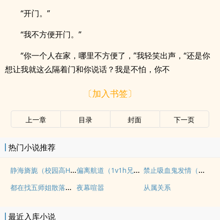
“开门。”
“我不方便开门。”
“你一个人在家，哪里不方便了，”我轻笑出声，“还是你
想让我就这么隔着门和你说话？我是不怕，你不
〔加入书签〕
上一章
目录
封面
下一页
热门小说推荐
静海旖旎（校园高H）
偏离航道（1v1h兄妹骨科bg）
禁止吸血鬼发情（姐狗高H 1v1）
都在找五师姐散落的法宝
夜幕喧嚣
从属关系
最近入库小说