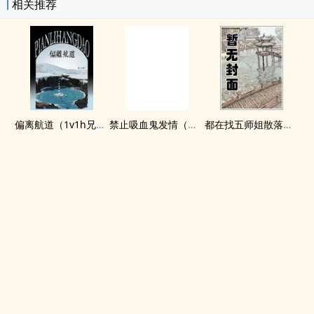
相关推荐
偏离航道（1v1h兄妹骨科bg）
禁止吸血鬼发情（姐狗高H 1v1）
都在找五师姐散落的法宝