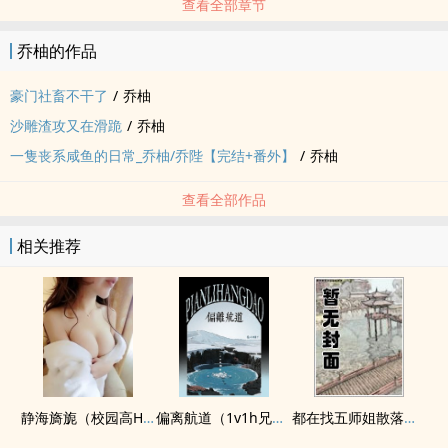
查看全部章节
乔柚的作品
豪门社畜不干了
/
乔柚
沙雕渣攻又在滑跪
/
乔柚
一隻丧系咸鱼的日常_乔柚/乔陛【完结+番外】
/
乔柚
查看全部作品
相关推荐
静海旖旎（校园高H）
偏离航道（1v1h兄妹骨科bg）
都在找五师姐散落的法宝