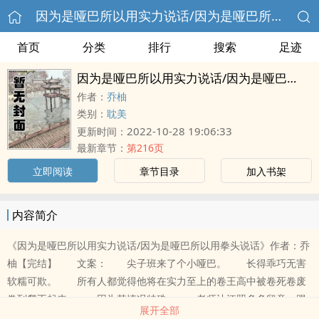
因为是哑巴所以用实力说话/因为是哑巴所以用拳头说话
首页
分类
排行
搜索
足迹
因为是哑巴所以用实力说话/因为是哑巴所以用拳头说话
作者：
乔柚
类别：
耽美
2022-10-28 19:06:33
更新时间：
最新章节：
第216页
立即阅读
章节目录
加入书架
内容简介
《因为是哑巴所以用实力说话/因为是哑巴所以用拳头说话》作者：乔
柚【完结】 文案： 尖子班来了个小哑巴。 长得乖巧无害
软糯可欺。 所有人都觉得他将在实力至上的卷王高中被卷死卷废
卷到爬不起来。 因为其情况特殊。 老师让江照多多留意，跟
展开全部
新同学打好关系，看能不能帮上忙。 当天下午，江照就在窄小的