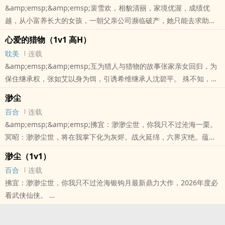
&amp;emsp;&amp;emsp;裴雪欢，相貌清丽，家境优渥，成绩优
越，从小富养长大的女孩，一朝父亲公司濒临破产，她只能去求助陆
氏集团总裁陆晋辰伸出援手。陆晋辰，陆氏集团的年轻总裁，看着这
心爱的猎物（1v1 高H）
个找上门来叫他“晋辰哥哥”的女孩，心想我非常讨厌有人乱攀亲戚，
耽美
连载
还把他叫得身下发硬。像这样的妖孽女人，一定要好好惩罚。但是怎
&amp;emsp;&amp;emsp;互为猎人与猎物的故事张家亲女回归，为
么回事，她怎么——这么爱哭？！！非典型包养文，事实是，陆晋辰
保住继承权，张如艾以身为饵，引诱希维继承人沈碧平。 殊不知，沈
很快明
碧平早在漫天烟火下对她一见钟情。他步步为营，只等她自投罗网。
本站提示：各位书友要是觉得《尽欢（包养破镜重圆）》还不错的话
渺尘
订婚后同居，各怀心思。 直到那天，随着一鞭落下，是他的一句呢
请不要忘记向您QQ群和微博里的朋友推荐哦！
百合
连载
喃：“心爱的猎物……”张如艾几欲作呕。猎物、玩物、宠物……他果然
&amp;emsp;&amp;emsp;拂宜：渺渺尘世，你我只不过沧海一栗。
没把她当人。她闭眼承受，心中却冷笑：我一定不会放过你。而沈碧
冥昭：渺渺尘世，将在我掌下化为灰烬。战火延绵，六界灾绝。蕴火
本站提示：各位书友要是觉得《心爱的猎物（1v1 高H）》还不错的
造生之神拂宜卯上欲毁灭世间的妖魔共主冥昭，三世人生，三种命
话请不要忘记向您QQ群和微博里的朋友推荐哦！
渺尘（1v1）
运，导向卦中唯一的结局。是杀戮、毁灭，还是救赎、圆满？第一
百合
连载
世：青梅竹马小情侣，慕容庭vs楚玉锦第二世：扭曲狠绝宋还旌vs至
拂宜：渺渺尘世，你我只不过沧海银钩月最新鼎力大作，2026年度必
高至洁江捷第三世：蕴火拂宜vs魔尊冥昭
看武侠仙侠。
本站提示：各位书友要是觉得《渺尘》还不错的话请不要忘记向您QQ
本站提示：各位书友要是觉得《渺尘（1v1）》还不错的话请不要忘
群和微博里的朋友推荐哦！
记向您QQ群和微博里的朋友推荐哦！