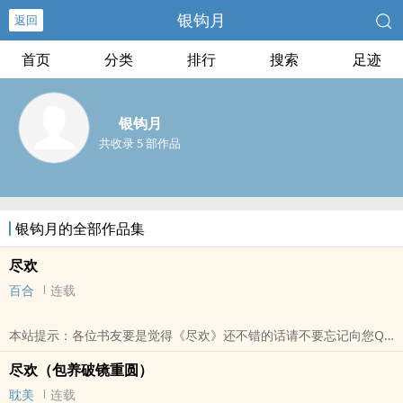
银钩月
返回
首页
分类
排行
搜索
足迹
银钩月
共收录 5 部作品
银钩月的全部作品集
尽欢
百合
连载
本站提示：各位书友要是觉得《尽欢》还不错的话请不要忘记向您QQ
群和微博里的朋友推荐哦！
尽欢（包养破镜重圆）
耽美
连载