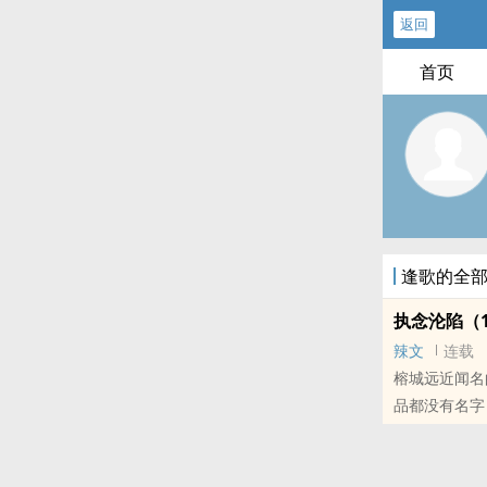
返回
首页
逢歌的全
执念沦陷（1
辣文
连载
榕城远近闻名
品都没有名字
测，这画究竟
访，轻描淡写
将时夫人找出