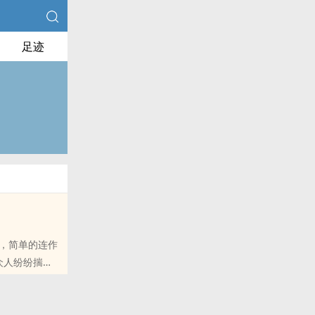
足迹
，简单的连作
众人纷纷揣
作品接受采
，要挖地三尺