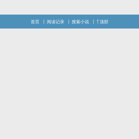
位书友要是觉得《执念沦陷（1v1H）》还不错的话请不要忘记向您QQ
首页
阅读记录
搜索小说
顶部