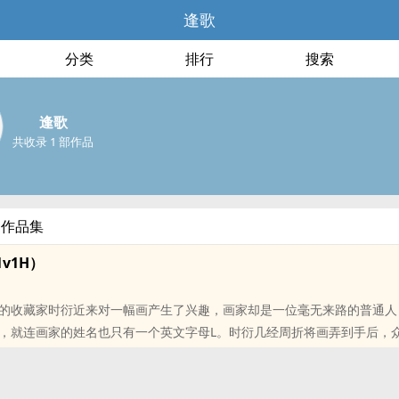
逢歌
分类
排行
搜索
逢歌
共收录 1 部作品
部作品集
v1H）
的收藏家时衍近来对一幅画产生了兴趣，画家却是一位毫无来路的普通人
，就连画家的姓名也只有一个英文字母L。时衍几经周折将画弄到手后，
有何魅力能吸引到这非精不入的时收藏家。只见时衍轻抚着L未干的最新
道：时夫人的画，时某怎敢嫌弃。此话一出，榕城的名媛们咬牙切齿发誓
来。某日，媒体突然爆出一女子被时衍亲密