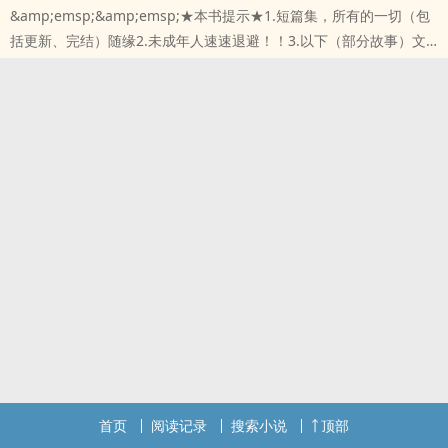
&amp;emsp;&amp;emsp;★本书提示★1.短篇集，所有的一切（包
括更新、完结）随缘2.未成年人速速退避！！3.以下（部分故事）文
案故事一：《清醒梦》（完）陈文红和蒋亚春离婚当天，一个道士路
过向他推销纸符，说能保佑他婚姻幸福、家庭美满。他心里冷笑，这
道士知道他在这等人是要去离婚的吗？办好离婚手续的当晚，他陷入
和妻子的清醒梦，回忆了旧时光。注：男主视角，陈文红是男主，蒋
本站提示：各位书友要是觉得《清醒梦（短篇集）》还不错的话请不
要忘记向您QQ群和微博里的朋友推荐哦！
首页
阅读记录
搜索小说
顶部