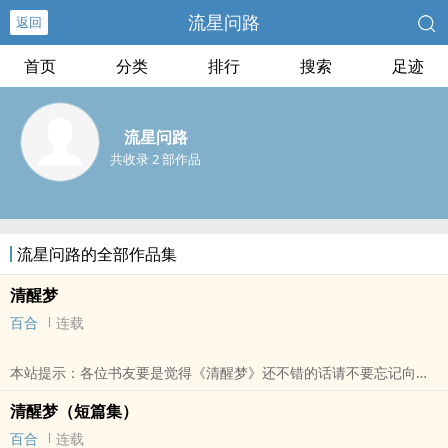
流星问路
返回
首页
分类
排行
搜索
足迹
流星问路
共收录 2 部作品
流星问路的全部作品集
清醒梦
百合
连载
本站提示：各位书友要是觉得《清醒梦》还不错的话请不要忘记向您
QQ群和微博里的朋友推荐哦！
清醒梦（短篇集）
百合
连载