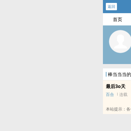
返回
首页
棒当当当
最后3o天
百合
连载
本站提示：各
哦！