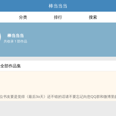
棒当当当
分类
排行
搜索
棒当当当
共收录 1 部作品
的全部作品集
位书友要是觉得《最后3o天》还不错的话请不要忘记向您QQ群和微博里