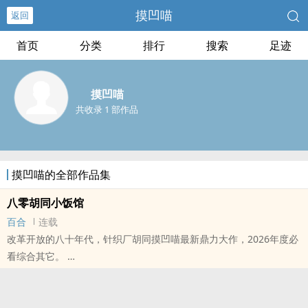
摸凹喵
返回
首页
分类
排行
搜索
足迹
摸凹喵
共收录 1 部作品
摸凹喵的全部作品集
八零胡同小饭馆
百合
连载
改革开放的八十年代，针织厂胡同摸凹喵最新鼎力大作，2026年度必
看综合其它。
本站提示：各位书友要是觉得《八零胡同小饭馆》还不错的话请不要
忘记向您QQ群和微博里的朋友推荐哦！