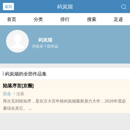
屿岚烟
返回
首页
分类
排行
搜索
足迹
屿岚烟
共收录 1 部作品
屿岚烟的全部作品集
陷落序言[京圈]
百合
连载
再次见到陆知序，是在京大百年校屿岚烟最新鼎力大作，2026年度必
看综合其它。
本站提示：各位书友要是觉得《陷落序言[京圈]》还不错的话请不要
忘记向您QQ群和微博里的朋友推荐哦！