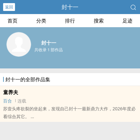
封十一
返回
首页
分类
排行
搜索
足迹
封十一
共收录 1 部作品
封十一的全部作品集
童养夫
百合
连载
苏壹头疼欲裂的坐起来，发现自己封十一最新鼎力大作，2026年度必
看综合其它。
本站提示：各位书友要是觉得《童养夫》还不错的话请不要忘记向您
QQ群和微博里的朋友推荐哦！